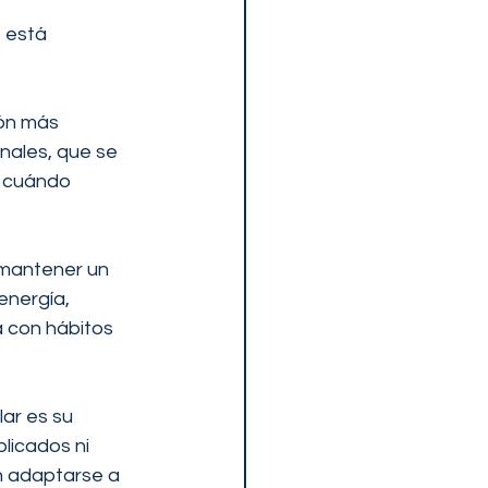
 está 
ión más 
nales, que se 
 cuándo 
mantener un 
energía, 
a con hábitos 
ar es su 
licados ni 
n adaptarse a 