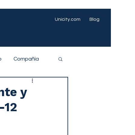
Unicity.com
Blog
o
Compañía
nte y
-12