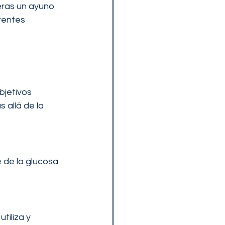
eras un ayuno 
rentes 
jetivos 
 allá de la 
 de la glucosa 
iliza y 