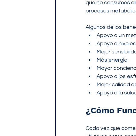
que no consumes ali
procesos metabólic
Algunos de los bene
Apoyo a un met
Apoyo a niveles
Mejor sensibilida
Más energía
Mayor concienci
Apoyo a los esf
Mejor calidad d
Apoyo a la salu
¿Cómo Funci
Cada vez que comes