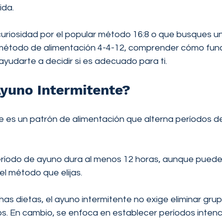
ida.
uriosidad por el popular método 16:8 o que busques u
método de alimentación 4-4-12, comprender cómo func
yudarte a decidir si es adecuado para ti.
Ayuno Intermitente?
te es un patrón de alimentación que alterna períodos d
período de ayuno dura al menos 12 horas, aunque pued
 método que elijas.
as dietas, el ayuno intermitente no exige eliminar gru
s. En cambio, se enfoca en establecer períodos intenci