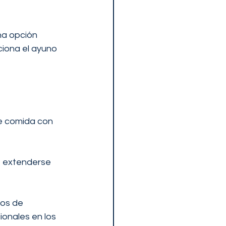
na opción 
iona el ayuno 
e comida con 
e extenderse 
pos de 
onales en los 