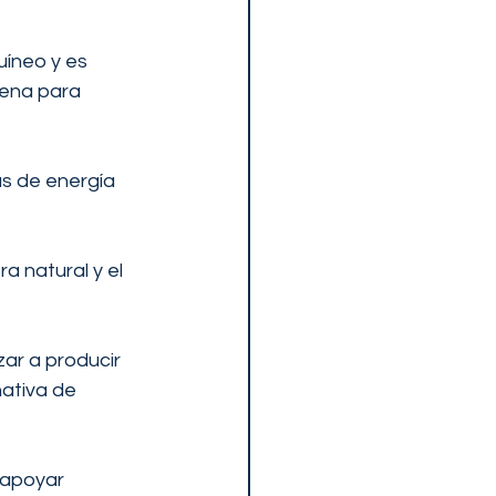
uíneo y es 
cena para 
as de energía 
a natural y el 
r a producir 
ativa de 
 apoyar 