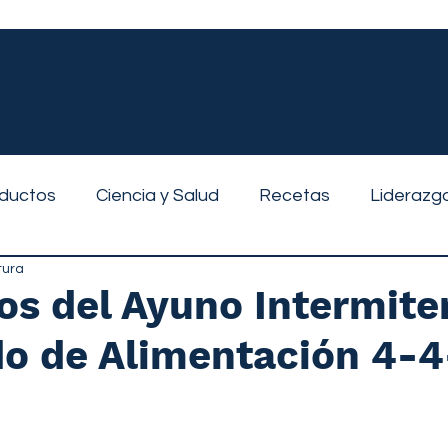
ductos
Ciencia y Salud
Recetas
Liderazg
tura
os del Ayuno Intermite
do de Alimentación 4-4