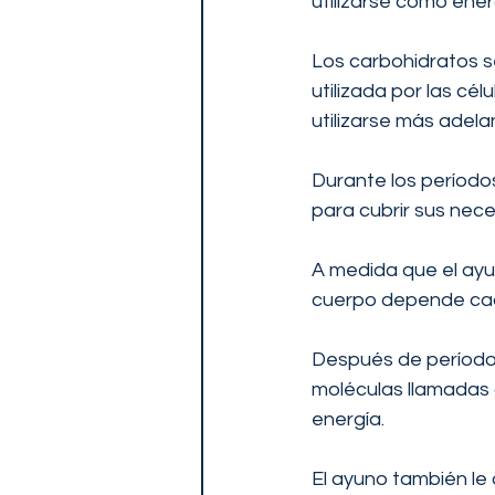
utilizarse como ener
Los carbohidratos se
utilizada por las c
utilizarse más adela
Durante los períodos
para cubrir sus nec
A medida que el ayun
cuerpo depende cad
Después de período
moléculas llamadas 
energía.
El ayuno también le