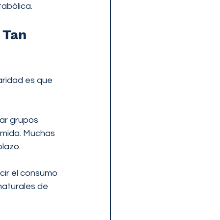
abólica.
 Tan 
aridad es que 
nar grupos 
omida. Muchas 
lazo.
cir el consumo 
naturales de 