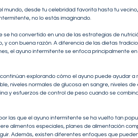
l mundo, desde tu celebridad favorita hasta tu vecino,
ntermitente, no lo estás imaginando.
e se ha convertido en una de las estrategias de nutric
 y con buena razón. A diferencia de las dietas tradicio
s, el ayuno intermitente se enfoca principalmente en
s continúan explorando cómo el ayuno puede ayudar a 
le, niveles normales de glucosa en sangre, niveles de 
sulina y esfuerzos de control de peso cuando se combin
or las que el ayuno intermitente se ha vuelto tan popul
iere alimentos especiales, planes de alimentación comp
 seguir. Además, existen diferentes enfoques que puede