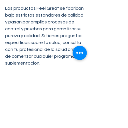
Los productos Feel Great se fabrican 
bajo estrictos estándares de calidad 
y pasan por amplios procesos de 
control y pruebas para garantizar su 
pureza y calidad. Si tienes preguntas 
específicas sobre tu salud, consulta 
con tu profesional de la salud antes 
de comenzar cualquier programa de 
suplementación.
¿Unicity Está Aprobado por 
la FDA?
Los suplementos alimenticios no son 
aprobados por la FDA. Sin embargo, 
los productos Unicity se fabrican en 
instalaciones que cumplen con las 
Buenas Prácticas Actuales de 