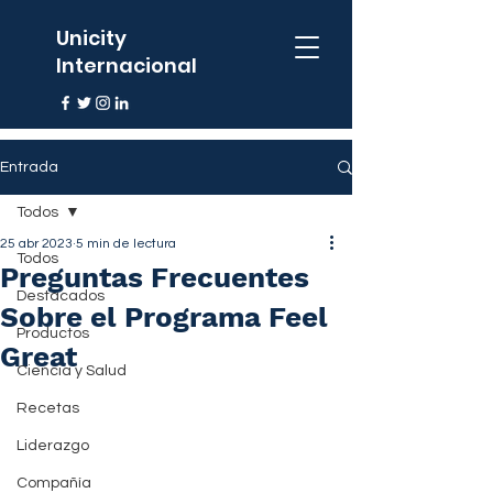
Unicity
Internacional
Entrada
Todos
25 abr 2023
5 min de lectura
Todos
Preguntas Frecuentes
Destacados
Sobre el Programa Feel
Productos
Great
Ciencia y Salud
Recetas
Liderazgo
Compañía