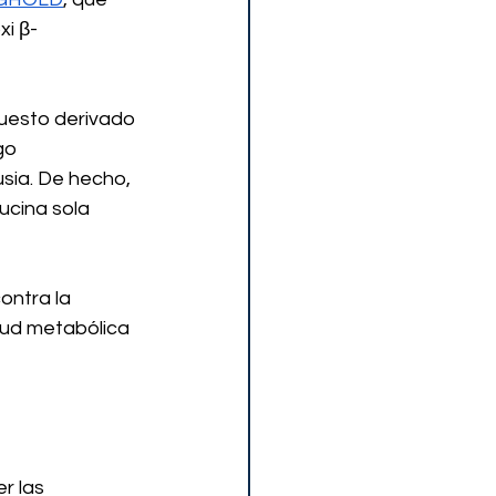
xi β-
puesto derivado 
go 
ia. De hecho, 
ucina sola 
ontra la 
lud metabólica 
r las 