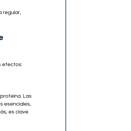
 regular, 
e 
 efectos:
proteína. Las 
s esenciales, 
ás, es clave 