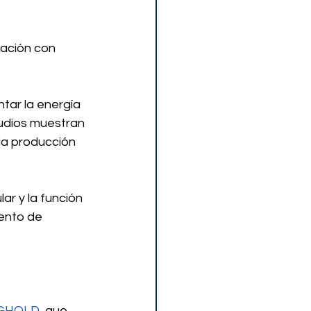
ación con 
tar la energía 
tudios muestran 
la producción 
ar y la función 
ento de 
GHOLD
, que 