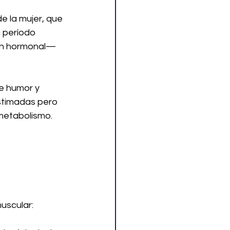
e la mujer, que 
 período 
ión hormonal—
e humor y 
stimadas pero 
 metabolismo.
uscular: