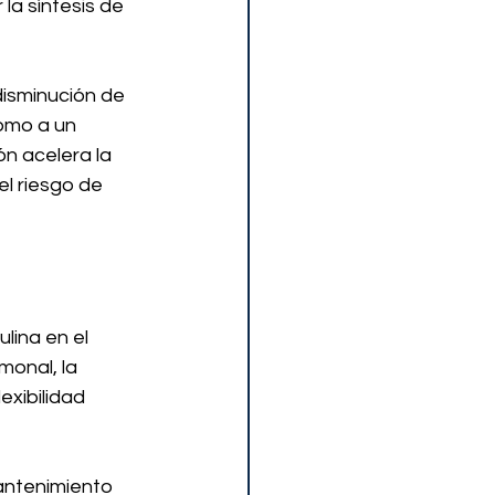
 la síntesis de 
disminución de 
omo a un 
n acelera la 
el riesgo de 
lina en el 
monal, la 
exibilidad 
antenimiento 