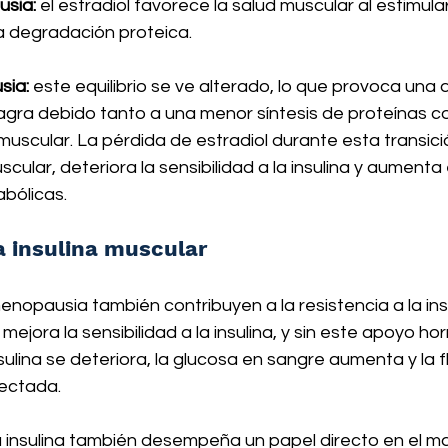
usia:
 el estradiol favorece la salud muscular al estimular
la degradación proteica.
sia:
 este equilibrio se ve alterado, lo que provoca una 
gra debido tanto a una menor síntesis de proteínas c
scular. La pérdida de estradiol durante esta transició
ular, deteriora la sensibilidad a la insulina y aumenta 
bólicas.
a insulina muscular
nopausia también contribuyen a la resistencia a la insu
 mejora la sensibilidad a la insulina, y sin este apoyo hor
sulina se deteriora, la glucosa en sangre aumenta y la fl
ectada.
la insulina también desempeña un papel directo en el m