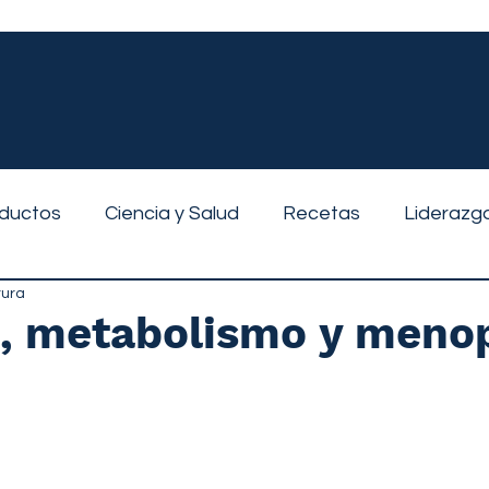
ductos
Ciencia y Salud
Recetas
Liderazg
tura
, metabolismo y meno