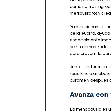
combina tres ingred
metilbutirato) y crea
Ya mencionamos los 
de la leucina, ayud
especialmente impo
se ha demostrado qu
para prevenir la pé
Juntos, estos ingre
resistencia anabóli
durante y después d
Avanza con 
La menopausia es un