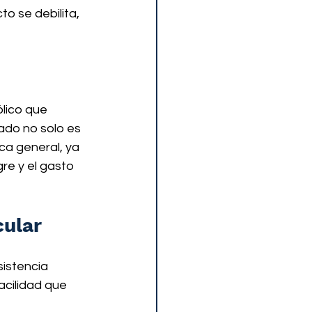
o se debilita, 
lico que 
ado no solo es 
ca general, ya 
re y el gasto 
cular
sistencia 
acilidad que 