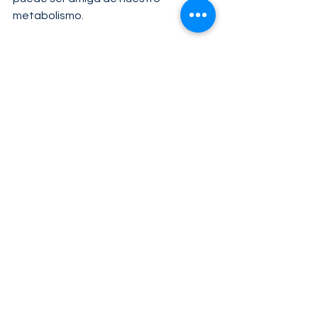
metabolismo.
Recuerda que una alimentación 
equilibrada, combinada con actividad 
física regular, es la clave para 
mantener un metabolismo saludable. 
¡Así que disfruta de estos 
ingredientes! Tu cuerpo y tu paladar 
te lo agradecerán.
Recetas
Ver todo
Entradas relacionadas