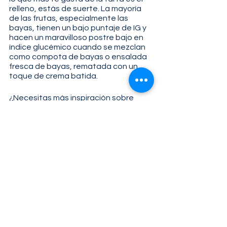
relleno, estás de suerte. La mayoría 
de las frutas, especialmente las 
bayas, tienen un bajo puntaje de IG y 
hacen un maravilloso postre bajo en 
índice glucémico cuando se mezclan 
como compota de bayas o ensalada 
fresca de bayas, rematada con un 
toque de crema batida.
¿Necesitas más inspiración sobre 
intercambios saludables para 
alimentos azucarados? Echa un 
vistazo a 
esta publicación
.
Encuentra el equilibrio adecuado
Si bien es posible tener una comida 
de Acción de Gracias baja en índice 
glucémico, no te preocupes 
demasiado por armar una comida 
perfecta en este sentido. Lo 
importante es concentrarse en 