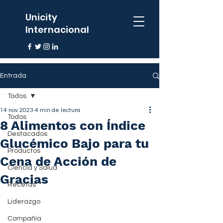
Unicity
Internacional
Entrada
Todos
14 nov 2023
4 min de lectura
Todos
8 Alimentos con Índice
Destacados
Glucémico Bajo para tu
Productos
Cena de Acción de
Ciencia y Salud
Gracias
Recetas
Liderazgo
Compañía