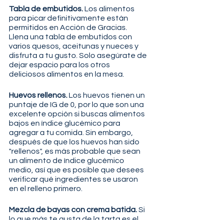
Tabla de embutidos.
 Los alimentos 
para picar definitivamente están 
permitidos en Acción de Gracias. 
Llena una tabla de embutidos con 
varios quesos, aceitunas y nueces y 
disfruta a tu gusto. Solo asegúrate de 
dejar espacio para los otros 
deliciosos alimentos en la mesa.
Huevos rellenos.
 Los huevos tienen un 
puntaje de IG de 0, por lo que son una 
excelente opción si buscas alimentos 
bajos en índice glucémico para 
agregar a tu comida. Sin embargo, 
después de que los huevos han sido 
"rellenos", es más probable que sean 
un alimento de índice glucémico 
medio, así que es posible que desees 
verificar qué ingredientes se usaron 
en el relleno primero.
Mezcla de bayas con crema batida. 
Si 
lo que más te gusta de la tarta es el 