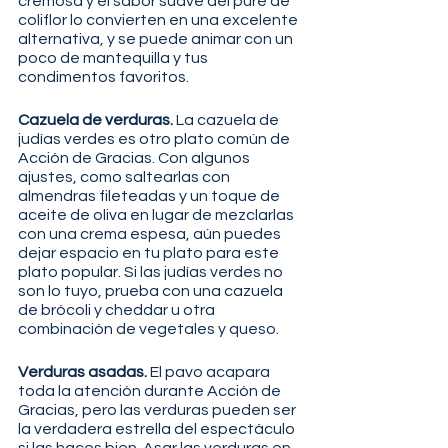
cremosa y el sabor suave del puré de 
coliflor lo convierten en una excelente 
alternativa, y se puede animar con un 
poco de mantequilla y tus 
condimentos favoritos.
Cazuela de verduras. 
La cazuela de 
judías verdes es otro plato común de 
Acción de Gracias. Con algunos 
ajustes, como saltearlas con 
almendras fileteadas y un toque de 
aceite de oliva en lugar de mezclarlas 
con una crema espesa, aún puedes 
dejar espacio en tu plato para este 
plato popular. Si las judías verdes no 
son lo tuyo, prueba con una cazuela 
de brócoli y cheddar u otra 
combinación de vegetales y queso.
Verduras asadas. 
El pavo acapara 
toda la atención durante Acción de 
Gracias, pero las verduras pueden ser 
la verdadera estrella del espectáculo 
si las haces bien. Asar las verduras en 