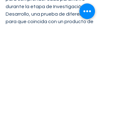
durante la etapa de Investigación y 
Desarrollo, una prueba de diferencia 
para que coincida con un producto de 
referencia y una prueba de 
aceptación del consumidor para 
garantizar que los productos sean 
bien aceptados por los consumidores 
potenciales. Hacemos tantos ajustes 
como sea necesario para garantizar 
que los productos sean buenos para 
usted y que también tengan un buen 
sabor.
La comida está destinada a ser 
disfrutada
Los alimentos sabrosos son los que 
resisten la prueba del tiempo. Toda la 