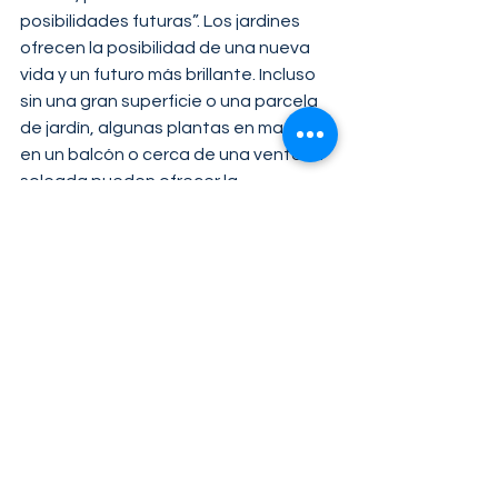
posibilidades futuras”. Los jardines 
ofrecen la posibilidad de una nueva 
vida y un futuro más brillante. Incluso 
sin una gran superficie o una parcela 
de jardín, algunas plantas en macetas 
en un balcón o cerca de una ventana 
soleada pueden ofrecer la 
oportunidad de poner nuestras 
manos en la tierra y sembrar nuevas 
posibilidades.
Los huertos comunitarios combaten 
la inseguridad alimentaria
Los jardines son poderosos no solo 
porque pueden hacernos más 
saludables, sino también porque 
pueden abordar problemas 