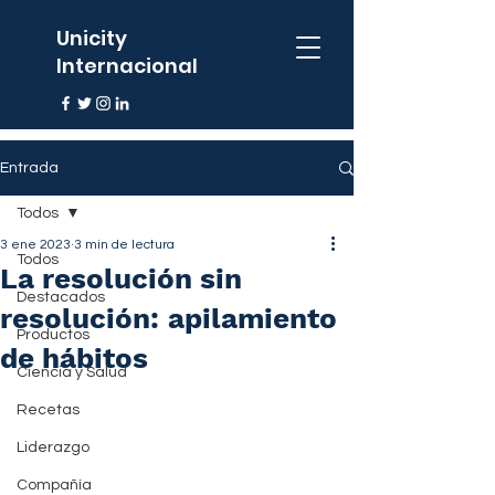
Unicity
Internacional
Entrada
Todos
3 ene 2023
3 min de lectura
Todos
La resolución sin
Destacados
resolución: apilamiento
Productos
de hábitos
Ciencia y Salud
Recetas
Liderazgo
Compañía