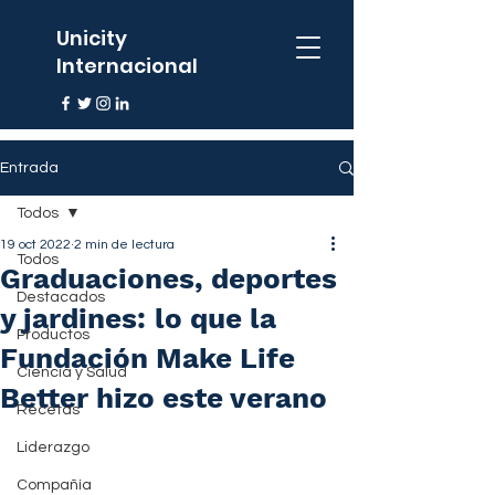
Unicity
Internacional
Entrada
Todos
19 oct 2022
2 min de lectura
Todos
Graduaciones, deportes
Destacados
y jardines: lo que la
Productos
Fundación Make Life
Ciencia y Salud
Better hizo este verano
Recetas
Liderazgo
Compañía