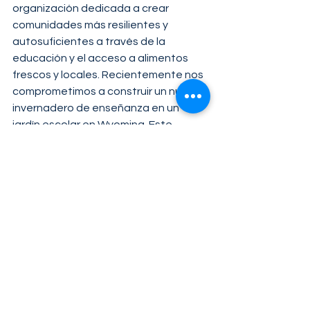
organización dedicada a crear 
comunidades más resilientes y 
autosuficientes a través de la 
educación y el acceso a alimentos 
frescos y locales. Recientemente nos 
comprometimos a construir un nuevo 
invernadero de enseñanza en un 
jardín escolar en Wyoming. Este 
invernadero de enseñanza se utilizará 
como un espacio educativo para los 
escolares y proporcionará productos 
frescos para ellos y sus familias. 
También alargará significativamente 
la corta temporada de crecimiento 
de Wyoming.
Destacados
Compañía